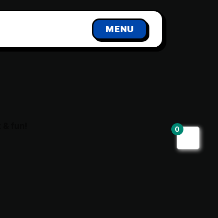
MENU
 & fun!
0