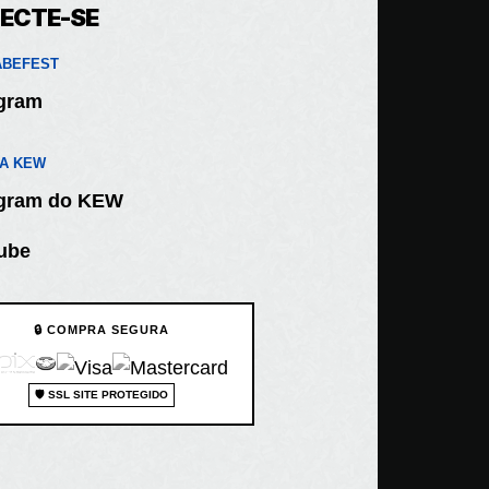
ECTE-SE
BEFEST
agram
TA KEW
agram do KEW
ube
🔒 COMPRA SEGURA
🛡️ SSL SITE PROTEGIDO