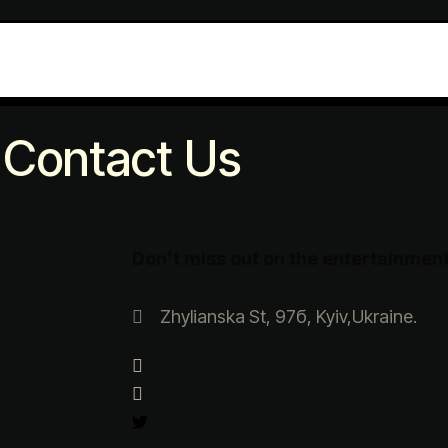
Contact Us
Don’t miss out on the entertainment
Zhylianska St, 97б, Kyiv,Ukraine.