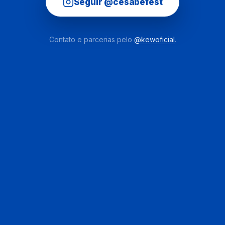
Seguir @cesabefest
Contato e parcerias pelo
@kewoficial
.