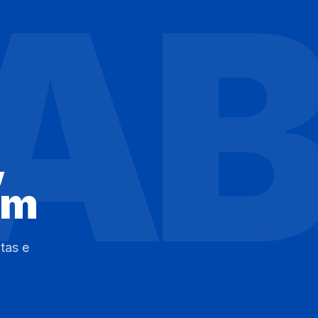
SA
,
am
tas e