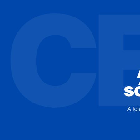
C
s
A lo