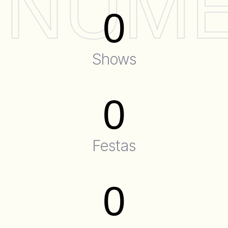
NÚM
0
Shows
0
Festas
0