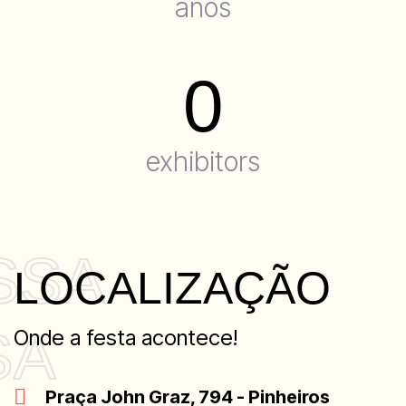
anos
0
exhibitors
SSA
LOCALIZAÇÃO
SA
Onde a festa acontece!
Praça John Graz, 794 - Pinheiros